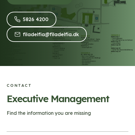
D
w
o
n
(
5826 4200
w
l
R
n
(
o
filadelfia@filadelfia.dk
i
l
M
a
n
o
a
d
g
a
i
)
)
d
l
)
)
CONTACT
Executive Management
Find the information you are missing