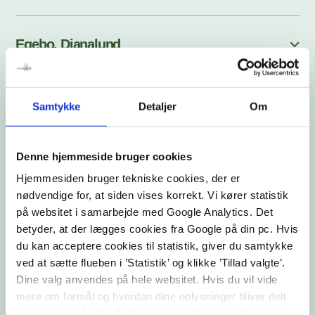
Egebo, Dianalund
Stormly, Juelsminde
Samtykke
Detaljer
Om
Denne hjemmeside bruger cookies
Center of Rehabilitation
Hjemmesiden bruger tekniske cookies, der er
nødvendige for, at siden vises korrekt. Vi kører statistik
på websitet i samarbejde med Google Analytics. Det
STU
betyder, at der lægges cookies fra Google på din pc. Hvis
du kan acceptere cookies til statistik, giver du samtykke
ved at sætte flueben i ’Statistik’ og klikke ’Tillad valgte’.
School for Children with Special Needs
Dine valg anvendes på hele websitet. Hvis du vil vide
mere om formål og hvordan dine oplysninger bliver delt
med andre, så klik på ’Vis detaljer.’ Du kan altid ændre