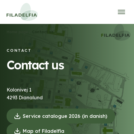
/
Contact us
Home page
CONTACT
Contact us
Kolonivej 1
4293 Dianalund
(
Service catalogue 2026 (in danish)
D
(
Map of Filadelfia
o