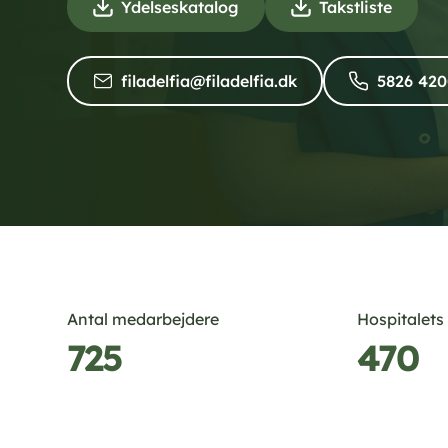
(
(
Ydelseskatalog
Takstliste
D
D
o
o
(
filadelfia@filadelfia.dk
5826 42
w
w
M
n
n
a
l
l
i
o
o
l
a
a
)
d
d
)
)
Antal medarbejdere
Hospitalets
725
470