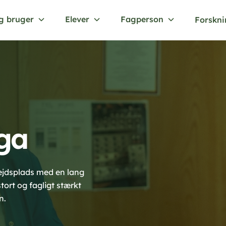
g bruger
Elever
Fagperson
Forskn
ega
bejdsplads med en lang
stort og fagligt stærkt
n.