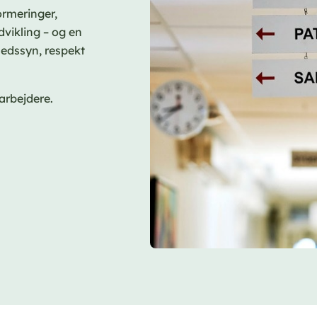
ormeringer,
vikling – og en
hedssyn, respekt
darbejdere.