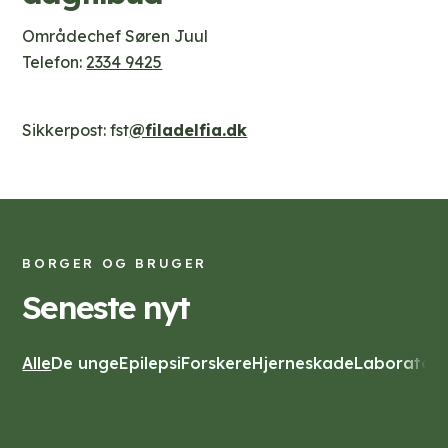
Områdechef Søren Juul
Telefon:
2334 9425
Sikkerpost: fst
@filadelfia.dk
BORGER OG BRUGER
Seneste nyt
Alle
De unge
Epilepsi
Forskere
Hjerneskade
Laboratori
NYHEDER
DE UNGE