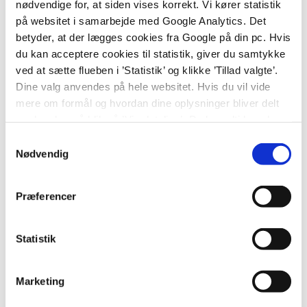
nødvendige for, at siden vises korrekt. Vi kører statistik
på websitet i samarbejde med Google Analytics. Det
betyder, at der lægges cookies fra Google på din pc. Hvis
du kan acceptere cookies til statistik, giver du samtykke
ved at sætte flueben i ’Statistik’ og klikke ’Tillad valgte’.
Dine valg anvendes på hele websitet. Hvis du vil vide
mere om formål og hvordan dine oplysninger bliver delt
med andre, så klik på ’Vis detaljer.’ Du kan altid ændre
eller trække dit samtykke tilbage ved at klikke på ’klipsen’
Samtykkevalg
i nederste venstre hjørne på websitet.
Nødvendig
BORGER OG BRUGER
“Vi har valgt Stormly”
Præferencer
“Vi har valgt Stormly, fordi det er et rart sted at
Statistik
være og at alle kender hinanden. Claus føler sig
tryg ved det kendte personale og har det godt i sin
Marketing
lille lejlighed.