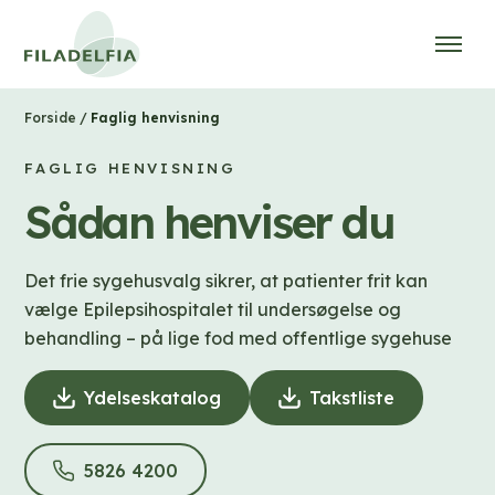
/
Faglig henvisning
Forside
FAGLIG HENVISNING
Sådan henviser du
Det frie sygehusvalg sikrer, at patienter frit kan
vælge Epilepsihospitalet til undersøgelse og
behandling – på lige fod med offentlige sygehuse
Ydelseskatalog
(
Takstliste
(
D
D
o
o
5826 4200
(
w
w