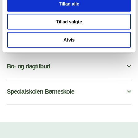
Epilepsihospitalet, som har en aftale med Danske
Tillad alle
Regioner.
Tillad valgte
Afvis
Center for Neurorehabilitering
Bo- og dagtilbud
Specialskolen Børneskole