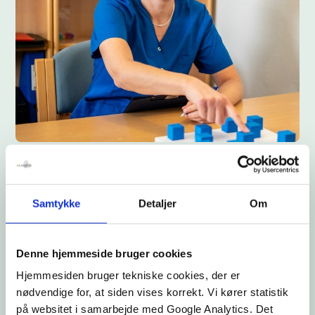
FAGLIG HENVISING
Hvem kan henvise?
Samtykke
Detaljer
Om
Epilepsihospitalet
Denne hjemmeside bruger cookies
Hjemmesiden bruger tekniske cookies, der er
Praktiserende læger, speciallæger, regionernes
nødvendige for, at siden vises korrekt. Vi kører statistik
neurologiske og pædiatriske afdelinger kan henvise
på websitet i samarbejde med Google Analytics. Det