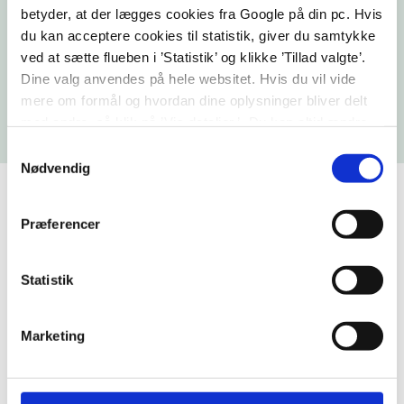
til hospitalet.
betyder, at der lægges cookies fra Google på din pc. Hvis
du kan acceptere cookies til statistik, giver du samtykke
Bo- og dagtilbud
ved at sætte flueben i ’Statistik’ og klikke ’Tillad valgte’.
Kommunerne er den myndighed, som henviser til
Dine valg anvendes på hele websitet. Hvis du vil vide
bo- og dagtilbud.
mere om formål og hvordan dine oplysninger bliver delt
med andre, så klik på ’Vis detaljer.’ Du kan altid ændre
eller trække dit samtykke tilbage ved at klikke på ’klipsen’
Samtykkevalg
i nederste venstre hjørne på websitet.
Nødvendig
FAGLIG HENVISNING
Præferencer
Godkendt af
Statistik
Sundhedsstyrelsen
Marketing
Epilepsihospitalet er godkendt af
Sundhedsstyrelsen. Hvis ventetiden er overstiger 30
dage, har patienten ret til at vælge behandling på