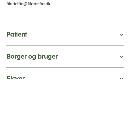
filadelfia@filadelfia.dk
Patient
Borger og bruger
Elever
Fagperson
Kontakt