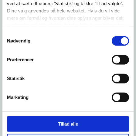
ved at sætte flueben i ’Statistik’ og klikke ’Tillad valgte’.
Dine valg anvendes på hele websitet. Hvis du vil vide
mere om formål og hvordan dine oplysninger bliver delt
med andre, så klik på ’Vis detaljer.’ Du kan altid ændre
eller trække dit samtykke tilbage ved at klikke på ’klipsen’
Samtykkevalg
i nederste venstre hjørne på websitet.
Nødvendig
Præferencer
Statistik
Vi
Marketing
d
Tillad alle