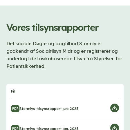
Vores tilsynsrapporter
Det sociale Døgn- og dagtilbud Stormly er
godkendt af Socialtilsyn Midt og er registreret og
underlagt det risikobaserede tilsyn fra Styrelsen for
Patientsikkerhed.
Fil
D
Stormlys tilsynsrapport juni 2025
PDF
o
w
D
Stormlys tilsynsrapport jan. 2025
PDF