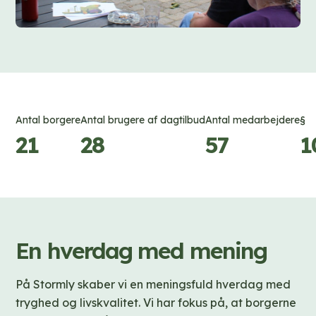
Antal borgere
Antal brugere af dagtilbud
Antal medarbejdere
§
21
28
57
1
En hverdag med mening
På Stormly skaber vi en meningsfuld hverdag med
tryghed og livskvalitet. Vi har fokus på, at borgerne