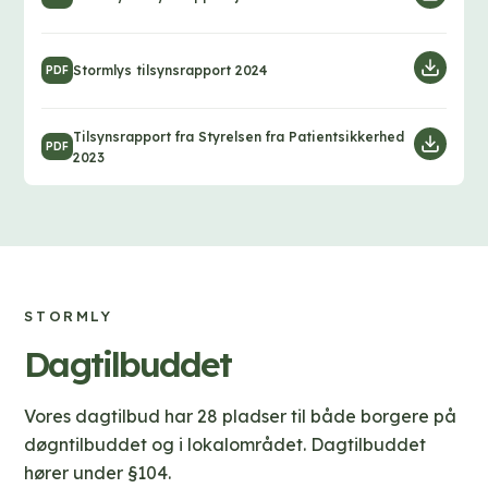
n
o
l
w
D
Stormlys tilsynsrapport 2024
o
PDF
n
o
a
l
w
d
Tilsynsrapport fra Styrelsen fra Patientsikkerhed
D
o
PDF
2023
n
o
a
l
w
d
o
n
a
l
d
o
STORMLY
a
Dagtilbuddet
d
Vores dagtilbud har 28 pladser til både borgere på
døgntilbuddet og i lokalområdet. Dagtilbuddet
hører under §104.