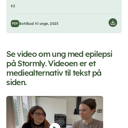
Fil
D
Botilbud til unge, 2025
PDF
o
w
n
Se video om ung med epilepsi
l
på Stormly. Videoen er et
o
mediealternativ til tekst på
a
siden.
d