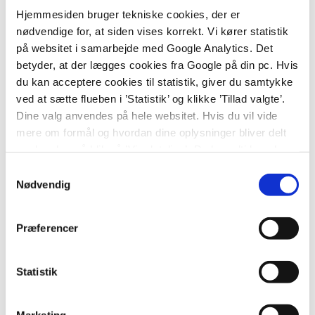
kompetencerne er store
Hjemmesiden bruger tekniske cookies, der er
nødvendige for, at siden vises korrekt. Vi kører statistik
på websitet i samarbejde med Google Analytics. Det
Børneskolen – regional specialklasse
betyder, at der lægges cookies fra Google på din pc. Hvis
du kan acceptere cookies til statistik, giver du samtykke
Der er overrepræsentation af
ved at sætte flueben i ’Statistik’ og klikke ’Tillad valgte’.
indlæringsvanskeligheder hos børn med epilepsi,
Dine valg anvendes på hele websitet. Hvis du vil vide
som kan påvirke blandt andet koncentrationsevne,
mere om formål og hvordan dine oplysninger bliver delt
opmærksomhed, hukommelse, sprog og
med andre, så klik på ’Vis detaljer.’ Du kan altid ændre
problemløsning.
eller trække dit samtykke tilbage ved at klikke på ’klipsen’
Samtykkevalg
i nederste venstre hjørne på websitet.
Nødvendig
Sygeundervisning
Hvis en elev er indlagt på Epilepsihospitalet tilbyder
Præferencer
vi undervisning på Børneskolen – sådan har det
været siden 1955. Klasserne er små, og vores
Statistik
kompetencer er store – så eleverne oplever en
kvalificeret undervisning.