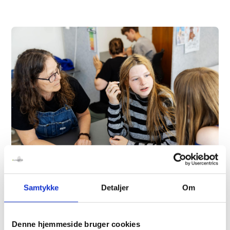
Samtykke
Detaljer
Om
ELEVER
Klasserne er små –
Denne hjemmeside bruger cookies