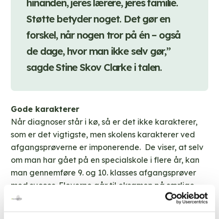
hinanden, jeres lærere, jeres familie.
Støtte betyder noget. Det gør en
forskel, når nogen tror på én – også
de dage, hvor man ikke selv gør,”
sagde Stine Skov Clarke i talen.
Gode karakterer
Når diagnoser står i kø, så er det ikke karakterer,
som er det vigtigste, men skolens karakterer ved
afgangsprøverne er imponerende. De viser, at selv
om man har gået på en specialskole i flere år, kan
man gennemføre 9. og 10. klasses afgangsprøver
med succes. Eleverne går til eksamen på særlige
vilkår, for eksempel med ekstra tid, men det faglige
indhold og de faglige krav er de samme som for