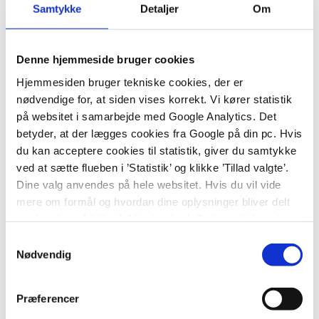
alle andre elever i den danske folkeskole.
Samtykke
Detaljer
Om
Gennemsnittet for alle eksaminerne på skolens 8. 9.
og 10 klasse lyder på 7.5. Hvis man alene tager
Denne hjemmeside bruger cookies
gennemsnittet for 9. og 10 klasse er det på 6.4.
Hjemmesiden bruger tekniske cookies, der er
nødvendige for, at siden vises korrekt. Vi kører statistik
Lærte at tro på sig selv
på websitet i samarbejde med Google Analytics. Det
Der er givet flere 12-taller. Rasmine Therese
betyder, at der lægges cookies fra Google på din pc. Hvis
Lindholm fik to – et i dansk og et i fysik/kemi. Hun
du kan acceptere cookies til statistik, giver du samtykke
har gået på skolen siden 1. klasse. Efter
ved at sætte flueben i ’Statistik’ og klikke ’Tillad valgte’.
sommerferien skal hun på efterskole i Sorø.
Dine valg anvendes på hele websitet. Hvis du vil vide
mere om formål og hvordan dine oplysninger bliver delt
med andre, så klik på ’Vis detaljer.’ Du kan altid ændre
eller trække dit samtykke tilbage ved at klikke på ’klipsen’
Samtykkevalg
i nederste venstre hjørne på websitet.
“Jeg har lært altid at tro på mig selv.
Nødvendig
Sammenholdet på skolen er
Præferencer
fantastisk. Der er plads til alle, og