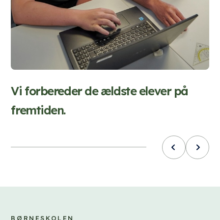
Vi
og
m
Vi forbereder de ældste elever på
fremtiden.
BØRNESKOLEN