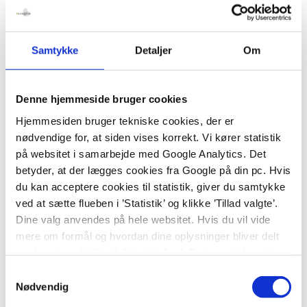
Skolebestyrelsen består af seks medlemmer og to
suppleanter, der vælges af generalforsamlingen
Samtykke
Detaljer
Om
hvert år i august/september. Medlemmerne er valgt
for to år ad gangen. Bestyrelsen har to-fire møder
om året.
Denne hjemmeside bruger cookies
Katrine Bøgsted-Møller, forælder
Hjemmesiden bruger tekniske cookies, der er
nødvendige for, at siden vises korrekt. Vi kører statistik
på websitet i samarbejde med Google Analytics. Det
katrinebogstedmoller@gmail.com
betyder, at der lægges cookies fra Google på din pc. Hvis
du kan acceptere cookies til statistik, giver du samtykke
Dorte Møller, forælder
ved at sætte flueben i ’Statistik’ og klikke ’Tillad valgte’.
Dine valg anvendes på hele websitet. Hvis du vil vide
mere om formål og hvordan dine oplysninger bliver delt
dortedavid@gmail.com
med andre, så klik på ’Vis detaljer.’ Du kan altid ændre
eller trække dit samtykke tilbage ved at klikke på ’klipsen’
Samtykkevalg
Annika Justesen, forælder
i nederste venstre hjørne på websitet.
Nødvendig