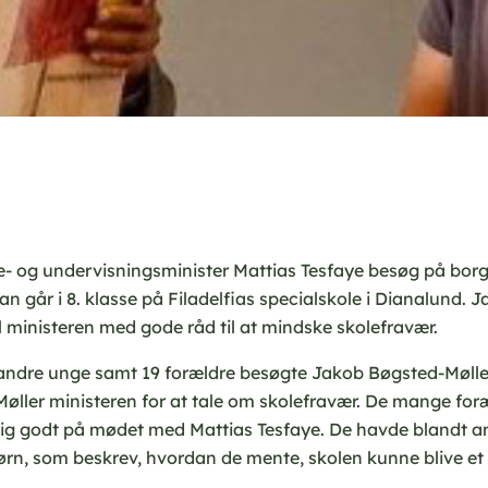
e- og undervisningsminister Mattias Tesfaye besøg på bor
an går i 8. klasse på Filadelfias specialskole i Dianalund. 
l ministeren med gode råd til at mindske skolefravær.
dre unge samt 19 forældre besøgte Jakob Bøgsted-Mølle
øller ministeren for at tale om skolefravær. De mange for
sig godt på mødet med Mattias Tesfaye. De havde blandt a
ørn, som beskrev, hvordan de mente, skolen kunne blive et 