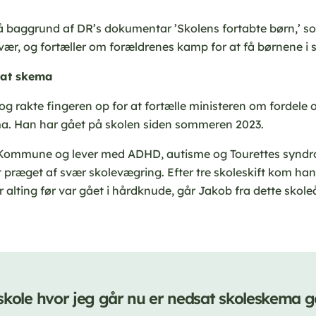
på baggrund af DR’s dokumentar ’Skolens fortabte børn,’ so
vær, og fortæller om forældrenes kamp for at få børnene i s
sat skema
g rakte fingeren op for at fortælle ministeren om fordele
a. Han har gået på skolen siden sommeren 2023.
 Kommune og lever med ADHD, autisme og Tourettes syndr
t præget af svær skolevægring. Efter tre skoleskift kom ha
r alting før var gået i hårdknude, går Jakob fra dette skoleår
skole hvor jeg går nu er nedsat skoleskema g