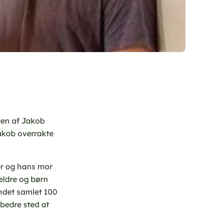
gen af Jakob
Jakob
overrakte
r og hans mor
ældre og børn
ndet samlet 100
bedre sted at