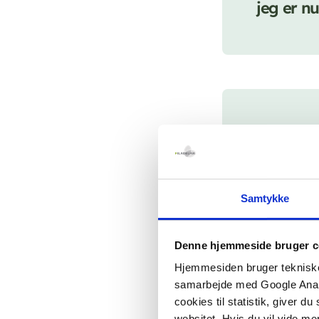
jeg er nu
“Jeg har
taget ti
små skri
Samtykke
det,” sig
medvirk
Denne hjemmeside bruger c
fortabte
Hjemmesiden bruger tekniske c
samarbejde med Google Analyt
forældre
cookies til statistik, giver d
websitet. Hvis du vil vide me