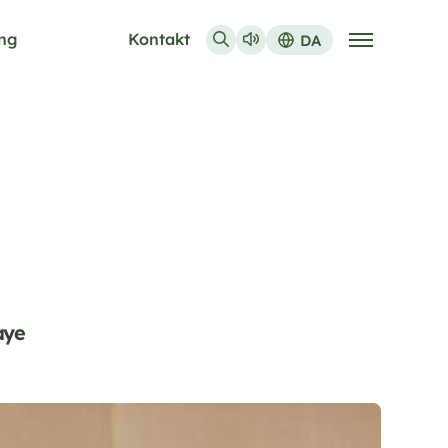
ing
Kontakt
DA
aye