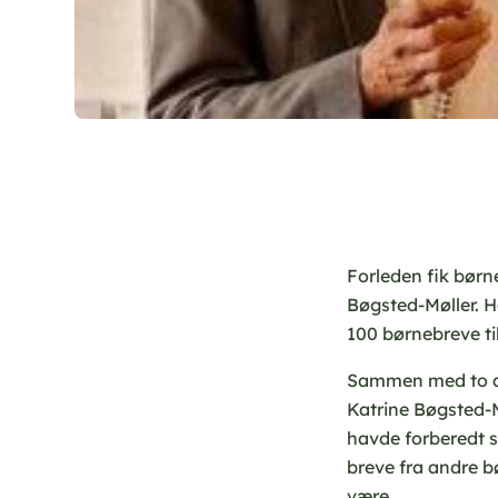
Forleden fik børn
Bøgsted-Møller. H
100 børnebreve ti
Sammen med to an
Katrine Bøgsted-M
havde forberedt 
breve fra andre b
være.