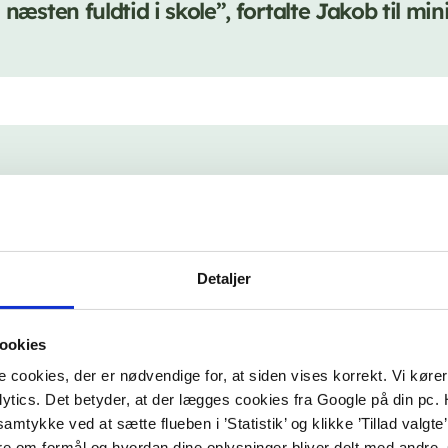
 næsten fuldtid i skole”, fortalte Jakob til min
 nu ro i maven. Jakob er et stærkere sted. Me
d, traumebehandling, rette skolerammer og m
dt. Man skal have is i maven og acceptere, at
Detaljer
er Katrine Bøgsted-Møller, mor til Jakob. Hun
er sammen med Jakob i DR’s dokumentar ’Sk
ookies
 børn’. Den aktuelle dokumentar fortæller om
ookies, der er nødvendige for, at siden vises korrekt. Vi kører s
ics. Det betyder, at der lægges cookies fra Google på din pc.
nes kamp for at få børnene i skole.
u samtykke ved at sætte flueben i ’Statistik’ og klikke ’Tillad valg
re om formål og hvordan dine oplysninger bliver delt med andre, s