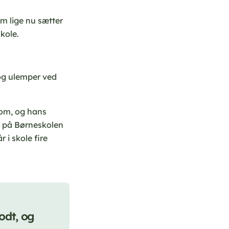
m lige nu sætter
kole.
 og ulemper ved
om, og hans
n på Børneskolen
 i skole fire
odt, og