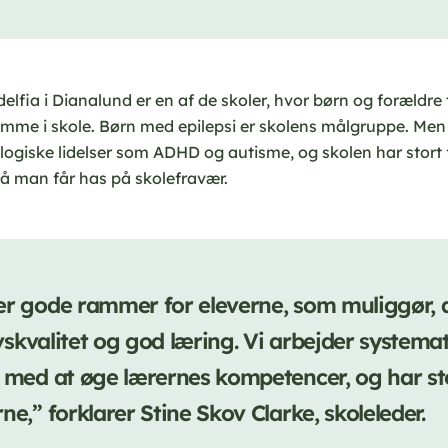
elfia i Dianalund er en af de skoler, hvor børn og forældre ty
omme i skole. Børn med epilepsi er skolens målgruppe. Men
ogiske lidelser som ADHD og autisme, og skolen har stort
 så man får has på skolefravær.
er gode rammer for eleverne, som muliggør, a
livskvalitet og god læring. Vi arbejder systema
t med at øge lærernes kompetencer, og har st
ne,” forklarer Stine Skov Clarke, skoleleder.