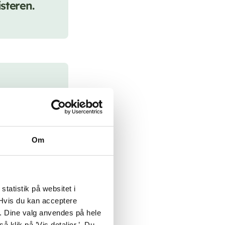
isteren.
n det har
eget
 sådan er
Om
olens
tatistik på websitet i
 Hvis du kan acceptere
te’. Dine valg anvendes på hele
å klik på ’Vis detaljer.’ Du