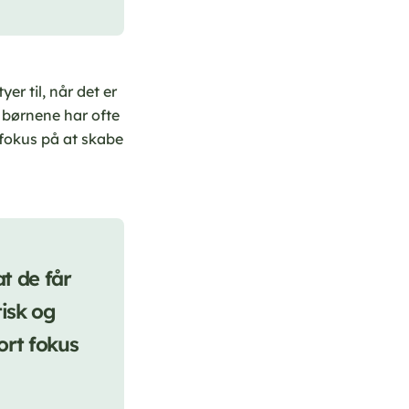
er til, når det er
 børnene har ofte
 fokus på at skabe
t de får
tisk og
ort fokus