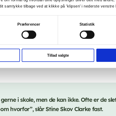
dit samtykke tilbage ved at klikke på ’klipsen’ i nederste venstre
 Katrine Bøgsted-Møller til, at man ikke går i panik over, at
Præferencer
Statistik
et en realistisk plan og får tværfaglig hjælp.
d
elig onsdag i september har skoleleder Stine Skov Clarke t
om specialskolen på Filadelfia er noget for dem. Forældren
Tillad valgte
ene ikke vil afsted om morgenen til skolen. Nu rækker de ud
 gerne i skole, men de kan ikke. Ofte er de sle
om hvorfor”, slår Stine Skov Clarke fast.