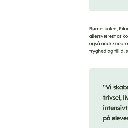
Børneskolen, Filad
allersværest at k
også andre neurol
tryghed og tillid,
“Vi skab
trivsel, 
intensiv
på elever