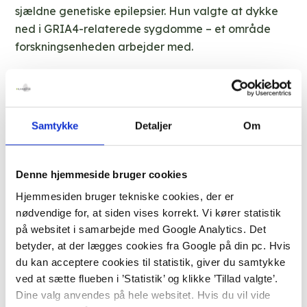
sjældne genetiske epilepsier. Hun valgte at dykke
ned i GRIA4-relaterede sygdomme – et område
forskningsenheden arbejder med.
Alberte Olsens opgave kortlagde, hvilke
epilepsiformer og neurologiske symptomer
patienterne har, hvilke GRIA4-varianter de bærer,
Samtykke
Detaljer
Om
og forsøgte at dybdekarakterisere sygdommen og
afdække fænotype-genotype-sammenhænge. Det
er præcis den slags systematisk, der på sigt kan
Denne hjemmeside bruger cookies
føre til bedre diagnostik og mere målrettet
Hjemmesiden bruger tekniske cookies, der er
behandling af disse sjældne og komplekse tilstande.
nødvendige for, at siden vises korrekt. Vi kører statistik
på websitet i samarbejde med Google Analytics. Det
Stolt vejleder
betyder, at der lægges cookies fra Google på din pc. Hvis
“Alberte bragte nysgerrighed, engagement og
du kan acceptere cookies til statistik, giver du samtykke
hårdt arbejde med til vores afdeling. Det har været
ved at sætte flueben i ’Statistik’ og klikke ’Tillad valgte’.
en fornøjelse. Vi håber at se hende igen i vores
Dine valg anvendes på hele websitet. Hvis du vil vide