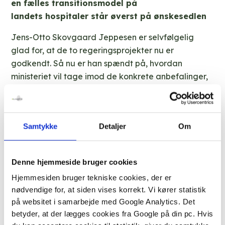
en fælles transitionsmodel på
landets hospitaler står øverst på ønskesedlen
Jens-Otto Skovgaard Jeppesen er selvfølgelig
glad for, at de to regeringsprojekter nu er
godkendt. Så nu er han spændt på, hvordan
ministeriet vil tage imod de konkrete anbefalinger,
der er peget på i begge projekter:
Samtykke
Detaljer
Om
“Begge landsdækkende udvalg har
budt ind med anbefalinger som
Denne hjemmeside bruger cookies
forholdsvist enkelt kan implementeres
Hjemmesiden bruger tekniske cookies, der er
helt konkret. En fælles
nødvendige for, at siden vises korrekt. Vi kører statistik
Transitionsmodel er afprøvet og på
på websitet i samarbejde med Google Analytics. Det
det nærmeste indført på landets
betyder, at der lægges cookies fra Google på din pc. Hvis