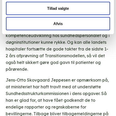
indenfor epilepsi til at understøtte landets
kommuner i opdateret sundhedsfaglig viden om
Tillad valgte
epilepsi til kommunerne og i realiteten hele
sundhedsvæsenet står højt på ønskesedlen. Det vil
Afvis
sammen med initiativer til øget
kompetenceudviklinng hos sundhedspersonalet og i
døgninstitutioner kunne rykke. Og kan alle landets
hospitaler fortsætte de gode takter fra de sidste 1-
2 års afprøvning af Transitionsmodellen, så vil det
også helt sikkert gøre god gavn til patienter og
pårørende.
Jens-Otto Skovgaard Jeppesen er opmærksom på,
at ministeriet har haft travlt med at understøtte
Sundhedsstrukturkommissionen i dens opgaver. Så
han er glad for, at have fået godkendt de to
endelige rapporter og regnskaberne for
bevillingerne. Tilbage bliver tilbagemeldingerne på