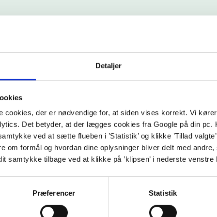
Detaljer
fra de forrige år, hvor meget det betyder for 
r, at deres sygdom bliver synliggjort på de
ookies
 det er ganske enkelt fantastisk, at de nu en
ookies, der er nødvendige for, at siden vises korrekt. Vi kører s
ics. Det betyder, at der lægges cookies fra Google på din pc.
år mulighed for at opleve en lilla Storebæltsb
u samtykke ved at sætte flueben i ’Statistik’ og klikke ’Tillad valg
re om formål og hvordan dine oplysninger bliver delt med andre, s
dit samtykke tilbage ved at klikke på ’klipsen’ i nederste venstre
Præferencer
Statistik
i Herning støtter også op om dagen ved at lade deres byg