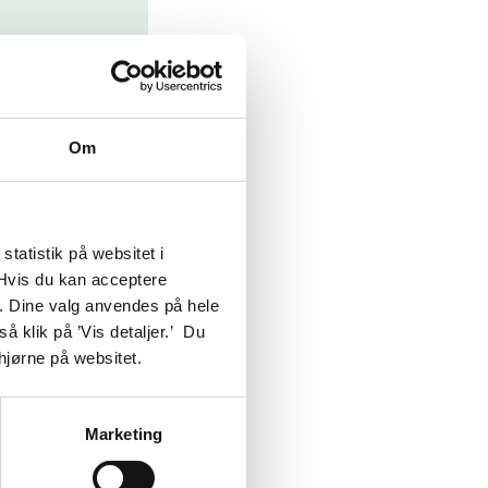
Om
vores
n her
dnu
tatistik på websitet i
 Hvis du kan acceptere
ro.”
te’. Dine valg anvendes på hele
å klik på ’Vis detaljer.’ Du
 hjørne på websitet.
Marketing
ning være oplyst i