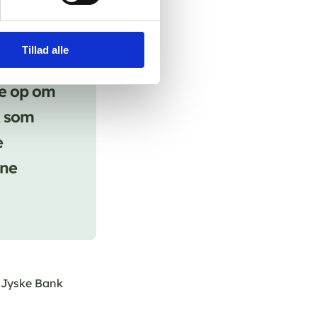
Tillad alle
ke op om
, som
e
one
l Jyske Bank