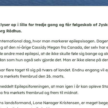
lyser op i lilla for tredje gang og får følgeskab af Jys
rg Rådhus.
international dag, hvor man markerer epilepsisagen. Dagen
g af den ni-årige Cassidy Megan fra Canada, der selv har e
le andre med epilepsi, at de ikke skulle føle sig bange og 
 som hun også selv gjorde det. Man er ikke alene på den 
har flere taget til sig på tværs af landet. Endnu engang vil ep
ra mørkets frembrud den 26. marts.
eddelt Epilepsiforeningen, at man igen i år kan opleve S
illa fra mørkets frembrud og frem til midnat.
ns landsformand, Lone Nørager Kristensen, er meget begej