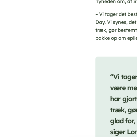
nyheden om, at S
– Vi tager det bes
Day. Vi synes, det 
træk, gør bestemt 
bakke op om epile
“Vi tager
være med 
har gjort
træk, gø
glad for,
siger Lon