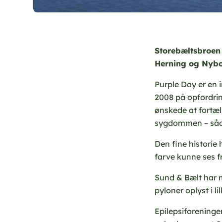
Storebæltsbroen 
Herning og Nybo
Purple Day er en 
2008 på opfordrin
ønskede at fortæl
sygdommen – sådan
Den fine historie 
farve kunne ses f
Sund & Bælt har m
pyloner oplyst i l
Epilepsiforeninge