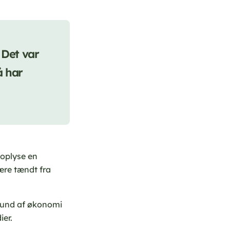
 Det var
å har
oplyse en
være tændt fra
grund af økonomi
ier.