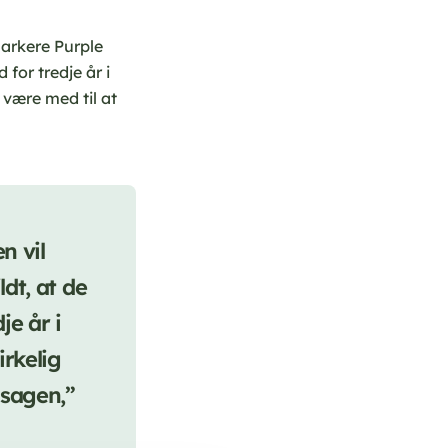
markere Purple
 for tredje år i
l være med til at
n vil
ldt, at de
je år i
irkelig
isagen,”