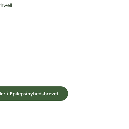
hwell
der i Epilepsinyhedsbrevet