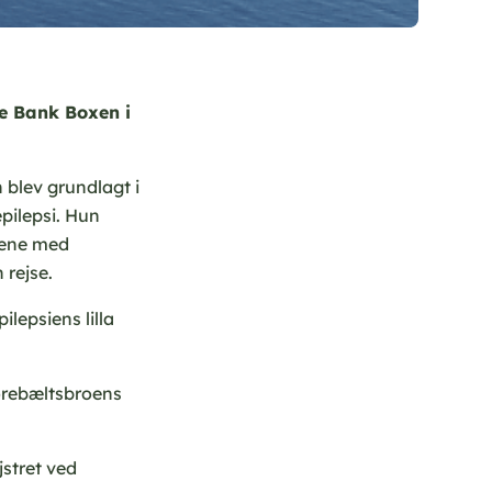
ke Bank Boxen i
 blev grundlagt i
pilepsi. Hun
alene med
rejse.
ilepsiens lilla
torebæltsbroens
stret ved