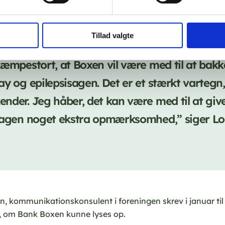
r tændt ved mørkets frembrud og frem til midnat.
Tillad valgte
kæmpestort, at Boxen vil være med til at bak
ay og epilepsisagen. Det er et stærkt vartegn
nder. Jeg håber, det kan være med til at giv
sagen noget ekstra opmærksomhed,” siger L
n, kommunikationskonsulent i foreningen skrev i januar ti
e, om Bank Boxen kunne lyses op.