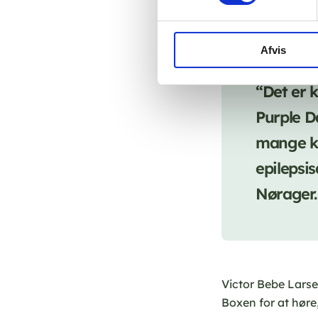
lilla. Lyset blive
Afvis
“Det er 
Purple D
mange ke
epilepsi
Nørager.
Victor Bebe Larse
Boxen for at hør