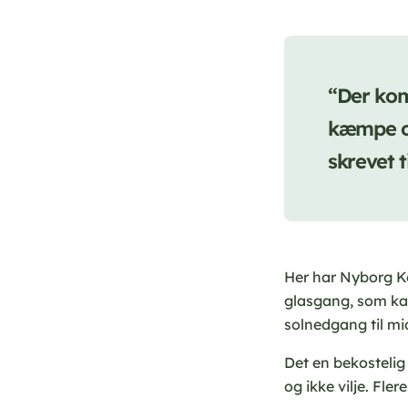
“Der kom 
kæmpe op
skrevet 
Her har Nyborg K
glasgang, som kan 
solnedgang til mi
Det en bekostelig
og ikke vilje. Fle