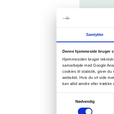
Samtykke
“Vi ved 
medlemme
Denne hjemmeside bruger c
måde. Så
Hjemmesiden bruger tekniske c
samarbejde med Google Analyt
engang f
cookies til statistik, giver d
websitet. Hvis du vil vide me
kan altid ændre eller trække 
Samtykkevalg
Boxen lyses op
Nødvendig
Jyske Bank Boxen 