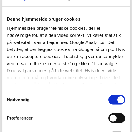
Endnu engang leverer Center for
Neurorehabilitering solid kvalitet i behandlingen af
Denne hjemmeside bruger cookies
patienter med erhvervet hjerneskade. 90 patienter
Hjemmesiden bruger tekniske cookies, der er
indgår i rapporten for 2025. Rapportens
nødvendige for, at siden vises korrekt. Vi kører statistik
struktur er fastholdt, så resultaterne let kan
på websitet i samarbejde med Google Analytics. Det
sammenlignes med tidligere årsrapporter.
betyder, at der lægges cookies fra Google på din pc. Hvis
du kan acceptere cookies til statistik, giver du samtykke
ved at sætte flueben i ’Statistik’ og klikke ’Tillad valgte’.
Dine valg anvendes på hele websitet. Hvis du vil vide
mere om formål og hvordan dine oplysninger bliver delt
HJERNESKADE
NYHEDER
med andre, så klik på ’Vis detaljer.’ Du kan altid ændre
Årsrapport for patienter med
eller trække dit samtykke tilbage ved at klikke på ’klipsen’
hjerneskader
Samtykkevalg
i nederste venstre hjørne på websitet.
Nødvendig
27. maj, 2025
Præferencer
Del artikel