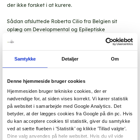
der ikke forsket i at kurere.
Sådan afsluttede Roberta Cilio fra Belgien sit
oplæg om Developmental og Epileptiske
Encefalopatier, DEE på Filadelfias internationale
konference om epilepsi, som kørte fra 6.-8. maj i
Køge.
Samtykke
Detaljer
Om
En diagnose er vigtig.
Denne hjemmeside bruger cookies
Ca. 240 forskere og eksperter var samlet fra 23
Hjemmesiden bruger tekniske cookies, der er
lande for at vidensdele om epilepsi, som er så
nødvendige for, at siden vises korrekt. Vi kører statistik
kompleks, at anfald kun er en del af sygdommen.
på websitet i samarbejde med Google Analytics. Det
betyder, at der lægges cookies fra Google på din pc. Hvis
På DICE 2026 holdt forskere og eksperter 60 oplæg
du kan acceptere cookies til statistik, giver du samtykke
om årsagerne til DEE’er, hvordan de påvirker
ved at sætte flueben i ’Statistik’ og klikke ’Tillad valgte’.
hjernen, og hvilke nye behandlinger, der er på vej.
Dine valg anvendes på hele websitet. Hvis du vil vide