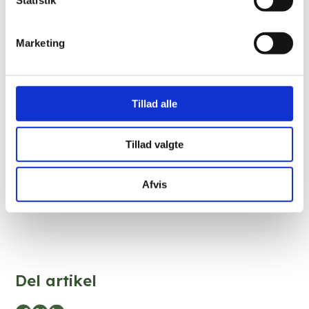
Statistik
holdes jævnligt.
Den faste dagsorden er:
Marketing
Ansættelser
Forlængelser
Tillad alle
Organisation
Tillad valgte
Forskning
Uddannelse.
Afvis
Del artikel