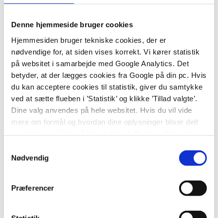
reviewede artikler om året i de bedste
tidsskrifter og flot track record med
Denne hjemmeside bruger cookies
ekstern finansiering.
Hjemmesiden bruger tekniske cookies, der er
Og – som det vigtigste – hurtig og
nødvendige for, at siden vises korrekt. Vi kører statistik
på websitet i samarbejde med Google Analytics. Det
konsekvent implementering af egne
betyder, at der lægges cookies fra Google på din pc. Hvis
forskningsresultater i behandlingen af
du kan acceptere cookies til statistik, giver du samtykke
sygehusets patienter.”
ved at sætte flueben i ’Statistik’ og klikke ’Tillad valgte’.
Dine valg anvendes på hele websitet. Hvis du vil vide
mere om formål og hvordan dine oplysninger bliver delt
med andre, så klik på ’Vis detaljer.’ Du kan altid ændre
Tak for de pæne ord.
eller trække dit samtykke tilbage ved at klikke på ’klipsen’
Samtykkevalg
i nederste venstre hjørne på websitet.
Nødvendig
Institutleder Kim Houlind fra Institut for Regional
Sundhedsforskning, Syddansk Universitet holdt
dialogmøde med Filadelfias Direktion og professor
Præferencer
Rikke Steensbjerre Møller fra Afdeling for
Epilepsigenetik og Personlig Medicin. Et forum som