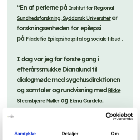
“En af perlerne på
Institut for Regional
er
Sundhedsforskning, Syddansk Universitet
forskningsenheden for epilepsi
på
.
Filadelfia Epilepsihospital og sociale tilbud
I dag var jeg for første gang i
efterårssmukke Dianalund til
dialogmøde med sygehusdirektionen
og samtaler og rundvisning med
Rikke
og
.
Steensbjerre Møller
Elena Gardella
Flot forskning både i dybden og
bredden, stabilt publiceret i >50 peer
Samtykke
Detaljer
Om