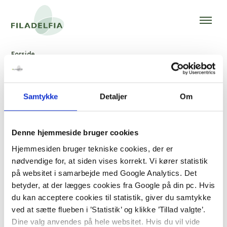
Forside
Samtykke
Detaljer
Om
Denne hjemmeside bruger cookies
Kolonivej 1
DK-4293 Dianalund
Hjemmesiden bruger tekniske cookies, der er
nødvendige for, at siden vises korrekt. Vi kører statistik
+45 58 26 42 00
på websitet i samarbejde med Google Analytics. Det
filadelfia@filadelfia.dk
betyder, at der lægges cookies fra Google på din pc. Hvis
du kan acceptere cookies til statistik, giver du samtykke
ved at sætte flueben i ’Statistik’ og klikke ’Tillad valgte’.
Dine valg anvendes på hele websitet. Hvis du vil vide