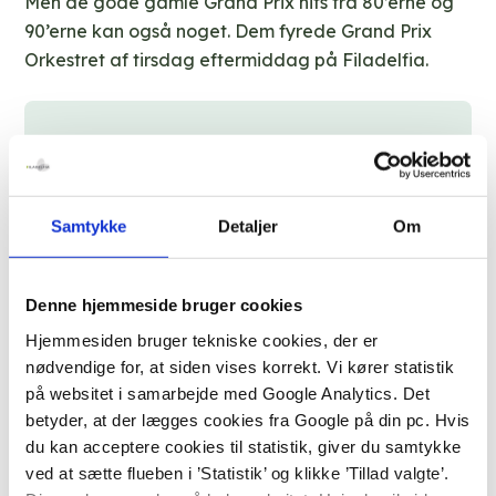
Men de gode gamle Grand Prix hits fra 80’erne og
90’erne kan også noget. Dem fyrede Grand Prix
Orkestret af tirsdag eftermiddag på Filadelfia.
“Jeg har ikke danset i et år. Men i dag har
jeg lyst”, sagde en af beboerne.
Samtykke
Detaljer
Om
Sådan var der mange, der havde det.
Denne hjemmeside bruger cookies
‘Kloden drejer’ med Gry Johansen og det berømte
Hjemmesiden bruger tekniske cookies, der er
rejehop fra 1983 satte gang i dansegulvet.
nødvendige for, at siden vises korrekt. Vi kører statistik
‘Boom Boom’ med Mabel var også populær. Her
på websitet i samarbejde med Google Analytics. Det
kunne flere teksten – også selv om de slet ikke var
betyder, at der lægges cookies fra Google på din pc. Hvis
du kan acceptere cookies til statistik, giver du samtykke
født, da sangen kom i 1978.
ved at sætte flueben i ’Statistik’ og klikke ’Tillad valgte’.