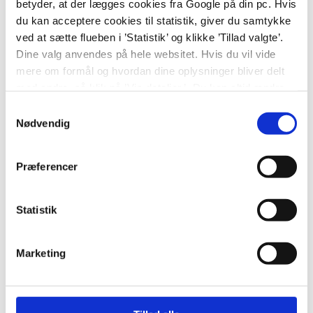
betyder, at der lægges cookies fra Google på din pc. Hvis
Anette Krøll, sygeplejerske,
du kan acceptere cookies til statistik, giver du samtykke
Psykoterapeutisk Afsnit, Filadelfia.
ved at sætte flueben i ’Statistik’ og klikke ’Tillad valgte’.
Dine valg anvendes på hele websitet. Hvis du vil vide
mere om formål og hvordan dine oplysninger bliver delt
med andre, så klik på ’Vis detaljer.’ Du kan altid ændre
eller trække dit samtykke tilbage ved at klikke på ’klipsen’
Samtykkevalg
i nederste venstre hjørne på websitet.
Nødvendig
Læs mere
Præferencer
FORSKERE
NYHEDER
Gardella holdt
tiltrædelsesforelæsning
Statistik
16. december, 2024
Marketing
FORSKERE
NYHEDER
Tillykke til ny professor