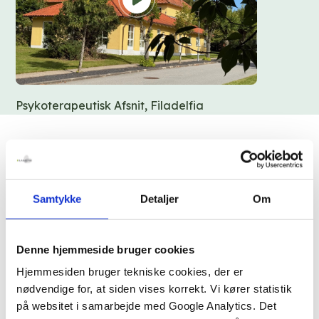
Psykoterapeutisk Afsnit, Filadelfia
Psykoterapeutisk Afsnit tilbyder behandling til
patienter med PNES og epilepsi. Et unikt tilbud som
Samtykke
Detaljer
Om
ikke findes andre steder i Danmark.
Denne hjemmeside bruger cookies
“Den nyeste forskning viser, at efter
Hjemmesiden bruger tekniske cookies, der er
bare fire ugers indlæggelse, så oplever
nødvendige for, at siden vises korrekt. Vi kører statistik
på websitet i samarbejde med Google Analytics. Det
patienterne bedre livskvalitet”, siger