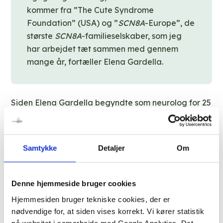
kommer fra ”The Cute Syndrome
Foundation” (USA) og ”
SCN8A
-Europe”, de
største
SCN8A
-familieselskaber, som jeg
har arbejdet tæt sammen med gennem
mange år, fortæller Elena Gardella.
Siden Elena Gardella begyndte som neurolog for 25
år siden, har hendes faglige fokus og forskning
været rettet mod sjældne og komplekse epilepsier.
Samtykke
Detaljer
Om
I mere end 12 år har det primære fokus været
sjældne monogen epilepsi forårsaget af mutationer
i
SCN8A
-genet. Det inkluderer arbejde på det
Denne hjemmeside bruger cookies
internationale
SCN8A
-register (hostet på Filadelfia)
Hjemmesiden bruger tekniske cookies, der er
samt ledelsen af internationale forskningsinitiativer,
nødvendige for, at siden vises korrekt. Vi kører statistik
herunder
SCN8A
Natural History Study, som lagde
på websitet i samarbejde med Google Analytics. Det