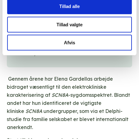
en række unge neurologer og børne-
Tillad alle
neurologer i
SCN8A
-forskning, tidligere
fellows og Ph.D.-studerende på Filadelfia.
Tillad valgte
Derudover repræsenterer jeg
SCN8A
-genet
i ILAE-task force for klassifikation af
Afvis
epilepsier, en rolle jeg har haft gennem
flere år, fortæller Elena Gardella.
Gennem årene har Elena Gardellas arbejde
bidraget væsentligt til den elektrokliniske
karakterisering af
SCN8A
-sygdomsspektret. Blandt
andet har hun identificeret de vigtigste
kliniske
SCN8A
undergrupper, som via et Delphi-
studie fra familie selskabet er blevet internationalt
anerkendt.