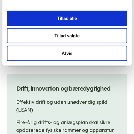
Epilepsihospitalets ‘Clinical Trial Unit’ klar til
flere medicinalafprøvninger
Tillad alle
Klart til udvikling og afprøvning af kunstig
intelligens
Tillad valgte
Tværfaglig forskning i neurorehabilitering
og social rehabilitering
Afvis
Drift, innovation og bæredygtighed
Effektiv drift og uden unødvendig spild
(LEAN)
Fire-årig drifts- og anlægsplan skal sikre
opdaterede fysiske rammer og apparatur