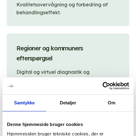
Kvalitetsovervågning og forbedring af
behandlingseffekt.
Regioner og kommuners
efterspørgsel
Digital og virtuel diagnostik og
monitorering til patienter i eget hjem i hele
landet
Nye samarbejdsformer og måder –
Samtykke
Detaljer
Om
direktionen på rundtur i regioner og KKR-
reds
Denne hjemmeside bruger cookies
Filadelfia styrker viden om epilepsi til
Hjemmesiden bruger tekniske cookies, der er