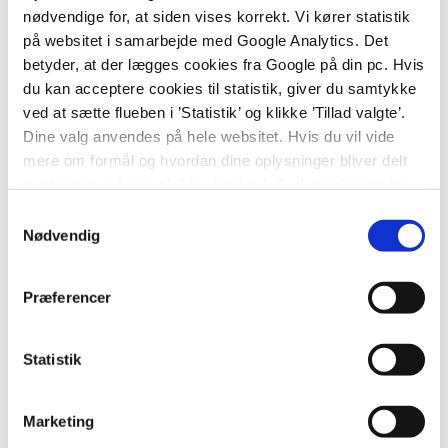
regioner, kommuner og i den offentlige
nødvendige for, at siden vises korrekt. Vi kører statistik
debat
på websitet i samarbejde med Google Analytics. Det
betyder, at der lægges cookies fra Google på din pc. Hvis
Gå forrest i virkeliggørelsen af en national
du kan acceptere cookies til statistik, giver du samtykke
plan for hjernen.
ved at sætte flueben i ’Statistik’ og klikke ’Tillad valgte’.
Dine valg anvendes på hele websitet. Hvis du vil vide
mere om formål og hvordan dine oplysninger bliver delt
med andre, så klik på ’Vis detaljer.’ Du kan altid ændre
eller trække dit samtykke tilbage ved at klikke på ’klipsen’
Forskning og udvikling
Samtykkevalg
i nederste venstre hjørne på websitet.
Nødvendig
Styrke Filadelfias epilepsiforskning på
internationalt niveau
Præferencer
Patient og brugerinvolvering i
forskningsprojekter
Statistik
Styrke relationen mellem klinik og forskning
samt implementering af ny viden
Marketing