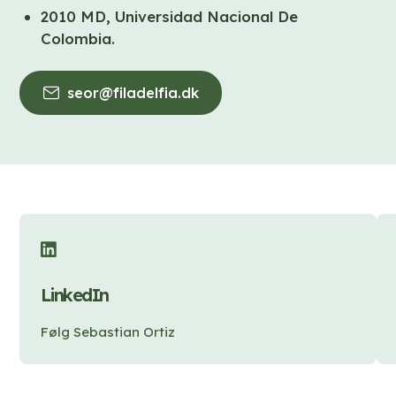
2010 MD, Universidad Nacional De
Colombia.
seor@filadelfia.dk
(
M
a
i
l
)
LinkedIn
Følg Sebastian Ortiz