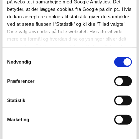
på websitet i samarbejde med Google Analytics. Det
neurofysiologisk synspunkt. Dette vil hjælpe
betyder, at der lægges cookies fra Google på din pc. Hvis
pædiatere, genetikere og neurofysiologer med at
du kan acceptere cookies til statistik, giver du samtykke
genkende disse sygdomme.
ved at sætte flueben i ’Statistik’ og klikke ’Tillad valgte’.
Dine valg anvendes på hele websitet. Hvis du vil vide
Endvidere planlægger Sebastian Ortiz at udvikle en
mere om formål og hvordan dine oplysninger bliver delt
patient/lægeportal, hvor alle fagfolk involveret i
med andre, så klik på ’Vis detaljer.’ Du kan altid ændre
plejen af ​​disse patienter kan finde information om
eller trække dit samtykke tilbage ved at klikke på ’klipsen’
Samtykkevalg
denne tilstand. Dette initiativ sigter mod at lette
i nederste venstre hjørne på websitet.
Nødvendig
informationsudveksling og samarbejde mellem
forskellige samfundsmedlemmer, der er involveret i
Præferencer
behandlingen af patienter med GABAAR-
variationer.
Statistik
Forskningsfelt
Dyb fænotypisk evaluering af patienter med
Marketing
GABAAR-variationer
EEG.