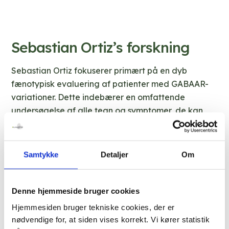
Sebastian Ortiz’s forskning
Sebastian Ortiz fokuserer primært på en dyb
fænotypisk evaluering af patienter med GABAAR-
variationer. Dette indebærer en omfattende
undersøgelse af alle tegn og symptomer, de kan
have, herunder epilepsi, kognitive profiler,
adfærdsforstyrrelser, bevægelsesforstyrrelser og
søvnforstyrrelser. Formålet med denne forskning er
Samtykke
Detaljer
Om
at indsamle solid evidens for at korrekt anerkende,
diagnosticere og behandle patienter med disse
varianter.
Denne hjemmeside bruger cookies
Hjemmesiden bruger tekniske cookies, der er
Derudover forsker Sebastian Ortiz på EEG-
nødvendige for, at siden vises korrekt. Vi kører statistik
funktioner, der kan bidrage til diagnosen fra et