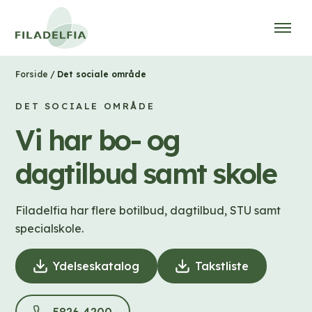
/
Det sociale område
Forside
DET SOCIALE OMRÅDE
Vi har bo- og
dagtilbud samt skole
Filadelfia har flere botilbud, dagtilbud, STU samt
specialskole.
Ydelseskatalog
(
Takstliste
(
D
D
o
o