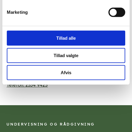
Marketing
FILADELFIAS SOCIALE TILBUD
Kom i kontakt med
Filadelfia
Tillad alle
Kolonivej 1
Tillad valgte
4293 Dianalund
Kontakt områdechef Søren Juul
Afvis
Telefon:
2334 9425
UNDERVISNING OG RÅDGIVNING