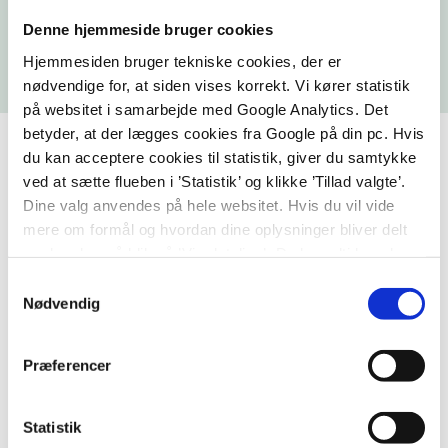
STU
Denne hjemmeside bruger cookies
Hjemmesiden bruger tekniske cookies, der er
nødvendige for, at siden vises korrekt. Vi kører statistik
på websitet i samarbejde med Google Analytics. Det
betyder, at der lægges cookies fra Google på din pc. Hvis
du kan acceptere cookies til statistik, giver du samtykke
ved at sætte flueben i ’Statistik’ og klikke ’Tillad valgte’.
Dine valg anvendes på hele websitet. Hvis du vil vide
mere om formål og hvordan dine oplysninger bliver delt
med andre, så klik på ’Vis detaljer.’ Du kan altid ændre
eller trække dit samtykke tilbage ved at klikke på ’klipsen’
Samtykkevalg
i nederste venstre hjørne på websitet.
Nødvendig
Præferencer
Statistik