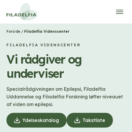
/
Filadelfia Videnscenter
Forside
FILADELFIA VIDENSCENTER
Vi rådgiver og
underviser
Specialrådgivningen om Epilepsi, Filadelfia
Uddannelse og Filadelfia Forskning løfter niveauet
af viden om epilepsi.
Ydelseskatalog
(
Takstliste
(
D
D