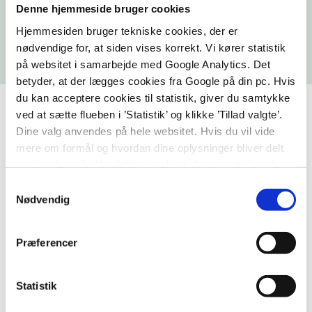
Denne hjemmeside bruger cookies
Kirken
Hjemmesiden bruger tekniske cookies, der er
nødvendige for, at siden vises korrekt. Vi kører statistik
på websitet i samarbejde med Google Analytics. Det
betyder, at der lægges cookies fra Google på din pc. Hvis
du kan acceptere cookies til statistik, giver du samtykke
ved at sætte flueben i ’Statistik’ og klikke ’Tillad valgte’.
Dine valg anvendes på hele websitet. Hvis du vil vide
mere om formål og hvordan dine oplysninger bliver delt
med andre, så klik på ’Vis detaljer.’ Du kan altid ændre
eller trække dit samtykke tilbage ved at klikke på ’klipsen’
Samtykkevalg
i nederste venstre hjørne på websitet.
Nødvendig
Præferencer
Statistik